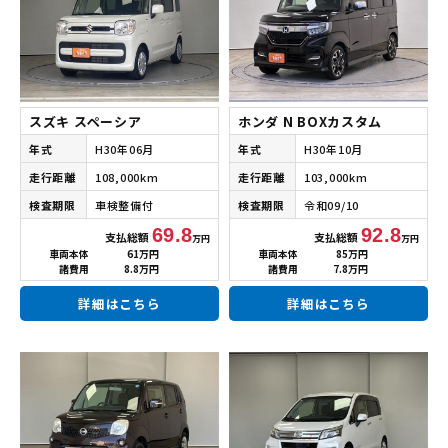
スズキ スペーシア
ホンダ N BOXカスタム
年式
H30年06月
年式
H30年10月
走行距離
108,000km
走行距離
103,000km
検査期限
車検整備付
検査期限
令和09/10
69.8
92.8
支払総額
支払総額
万円
万円
車両本体
61万円
車両本体
85万円
諸費用
8.8万円
諸費用
7.8万円
詳細はこちら
詳細はこちら