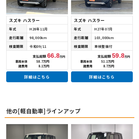
スズキ ハスラー
スズキ ハスラー
年式
H28年11月
年式
H27年07月
走行距離
98,000km
走行距離
103,000km
検査期限
令和09/11
検査期限
車検整備付
66.8
59.8
支払総額
支払総額
万円
万円
車両本体
58.7万円
車両本体
51.1万円
諸費用
8.1万円
諸費用
8.7万円
詳細はこちら
詳細はこちら
他の[軽自動車]ラインアップ