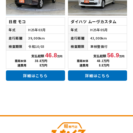
日産 モコ
ダイハツ ムーヴカスタム
年式
H25年03月
年式
H25年05月
走行距離
39,000km
走行距離
43,000km
検査期限
令和10/03
検査期限
車検整備付
46.8
56.9
支払総額
支払総額
万円
万円
車両本体
38.8万円
車両本体
48.1万円
諸費用
8万円
諸費用
8.8万円
詳細はこちら
詳細はこちら