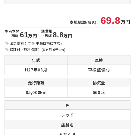
69.8
万円
支払総額
(税込)
車両本体
諸費用
61
8.8
万円
万円
(税込)
(税込)
法定整備：付き(車輌価格に含む)
保証付（無料保証）(6ヶ月 6千km)
年式
車検
H27年03月
車検整備付
走行距離
排気量
85,000km
660cc
色
レッド
店舗名
みなくる