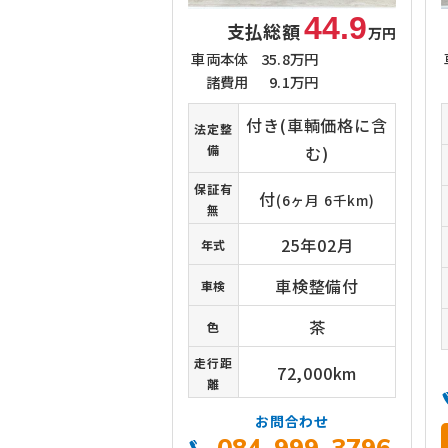
44.9
支払総額
万円
車両本体
35.8万円
諸費用
9.1万円
付き(車輌価格に含
法定整
備
む)
保証有
付
(6ヶ月 6千km)
無
25年02月
年式
車検整備付
車検
茶
色
走行距
72,000km
離
お問合わせ