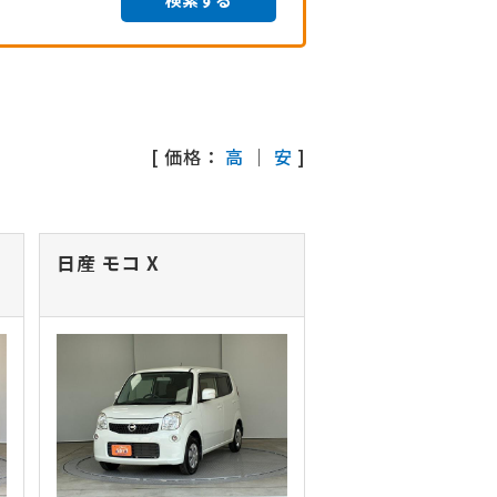
[ 価格：
高
｜
安
]
日産 モコ
X