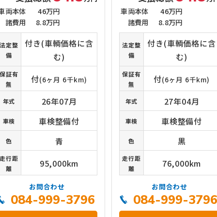
車両本体
46万円
車両本体
46万円
諸費用
8.8万円
諸費用
8.8万円
付き(車輌価格に含
付き(車輌価格に含
法定整
法定整
備
む)
備
む)
保証有
保証有
付
付
(6ヶ月 6千km)
(6ヶ月 6千km)
無
無
26年07月
27年04月
年式
年式
車検整備付
車検整備付
車検
車検
青
黒
色
色
走行距
走行距
95,000km
76,000km
離
離
お問合わせ
お問合わせ
084-999-3796
084-999-379