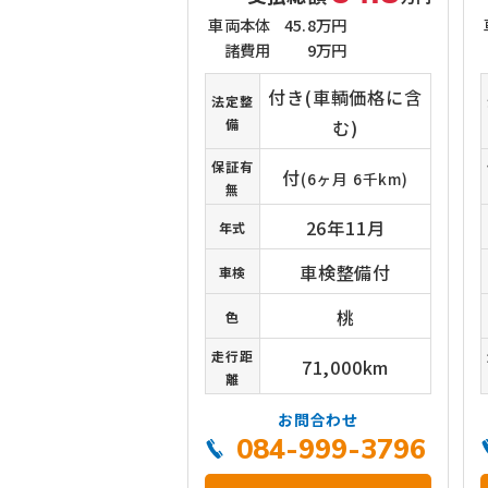
車両本体
45.8万円
諸費用
9万円
付き(車輌価格に含
法定整
備
む)
保証有
付
(6ヶ月 6千km)
無
26年11月
年式
車検整備付
車検
桃
色
走行距
71,000km
離
お問合わせ
084-999-3796