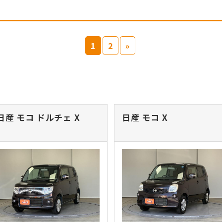
1
2
»
日産 モコ
ドルチェ X
日産 モコ
X