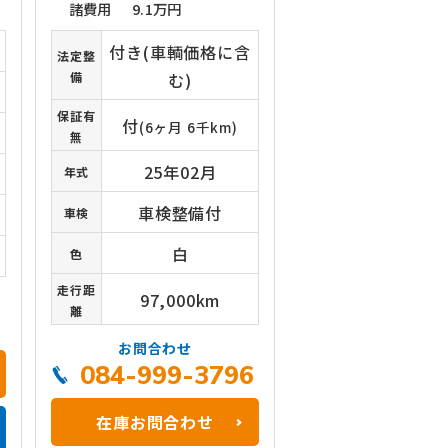
諸費用
9.1万円
付き(車輌価格に含
法定整
備
む)
保証有
付
(6ヶ月 6千km)
無
25年02月
年式
車検整備付
車検
白
色
走行距
97,000km
離
6
お問合わせ
084-999-3796
在庫お問合わせ