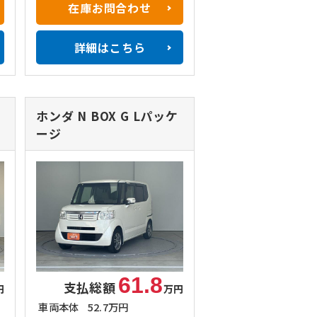
在庫お問合わせ
詳細はこちら
ホンダ N BOX
G Lパッケ
ージ
61.8
支払総額
円
万円
車両本体
52.7万円