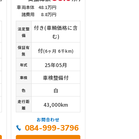
車両本体
48.1万円
諸費用
8.8万円
付き(車輌価格に含
法定整
備
む)
保証有
付
(6ヶ月 6千km)
無
25年05月
年式
車検整備付
車検
白
色
走行距
43,000km
離
お問合わせ
6
084-999-3796