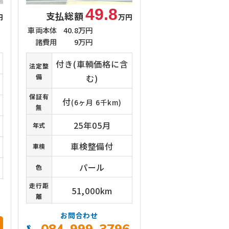
49.8
支払総額
円
万円
車両本体
40.8万円
諸費用
9万円
付き(車輌価格に含
法定整
備
む)
保証有
付
(6ヶ月 6千km)
無
25年05月
年式
車検整備付
車検
パール
色
走行距
51,000km
離
6
お問合わせ