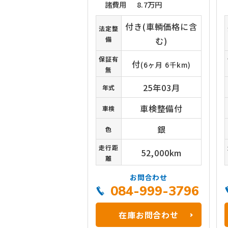
諸費用
8.7万円
付き(車輌価格に含
法定整
備
む)
保証有
付
(6ヶ月 6千km)
無
25年03月
年式
車検整備付
車検
銀
色
走行距
52,000km
離
お問合わせ
084-999-3796
在庫お問合わせ