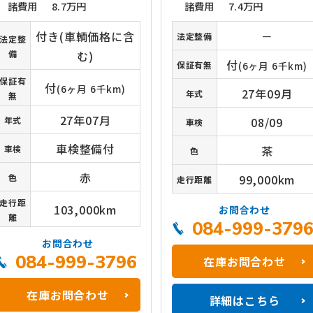
諸費用
8.7万円
諸費用
7.4万円
付き(車輌価格に含
－
法定整備
法定整
備
む)
付
保証有無
(6ヶ月 6千km)
保証有
付
(6ヶ月 6千km)
27年09月
年式
無
27年07月
年式
08/09
車検
車検整備付
車検
茶
色
赤
色
99,000km
走行距離
走行距
103,000km
お問合わせ
離
084-999-379
お問合わせ
084-999-3796
在庫お問合わせ
在庫お問合わせ
詳細はこちら